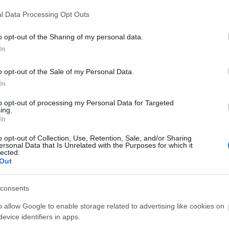
bod
l Data Processing Opt Outs
bud
cék
o opt-out of the Sharing of my personal data.
cit
In
csi
o opt-out of the Sale of my Personal Data.
csi
In
cuk
des
to opt-out of processing my Personal Data for Targeted
a nyújtás 4-5 mm-re és a szaggatás.
ing.
ebé
In
egy
aggatott kekszek méretétől függ, de kb. 5-15 perc. A
eml
o opt-out of Collection, Use, Retention, Sale, and/or Sharing
ersonal Data that Is Unrelated with the Purposes for which it
étc
lected.
Out
fal
fén
fok
vagy darált dióval is.
consents
l, csokiszósszal vagy nutellával!;)
fra
o allow Google to enable storage related to advertising like cookies on
fűs
evice identifiers in apps.
go