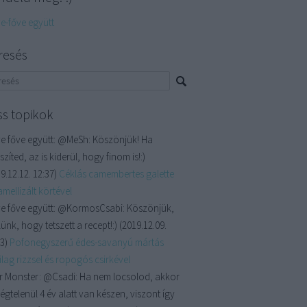
ve-főve együtt
resés
ss topikok
e főve együtt:
@MeSh: Köszönjük! Ha
szíted, az is kiderül, hogy finom is!:)
9.12.12. 12:37
)
Céklás camembertes galette
mellizált körtével
e főve együtt:
@KormosCsabi: Köszönjük,
ünk, hogy tetszett a recept!:)
(
2019.12.09.
13
)
Pofonegyszerű édes-savanyú mártás
lag rizzsel és ropogós csirkével
r Monster:
@Csadi: Ha nem locsolod, akkor
égtelenül 4 év alatt van készen, viszont így