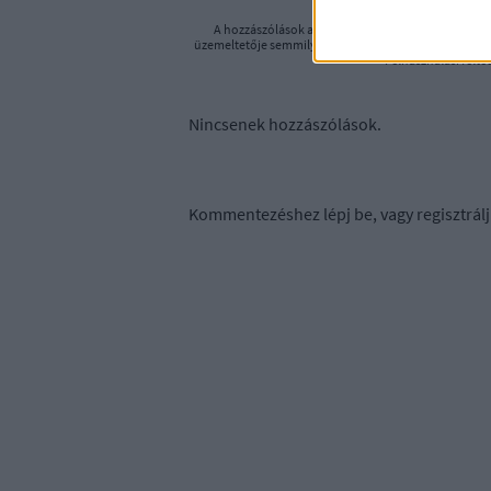
A hozzászólások a
vonatkozó jogszabályok
értelm
üzemeltetője semmilyen felelősséget nem vállal, azoka
Felhasználási felté
Nincsenek hozzászólások.
Kommentezéshez
lépj be
, vagy
regisztrálj