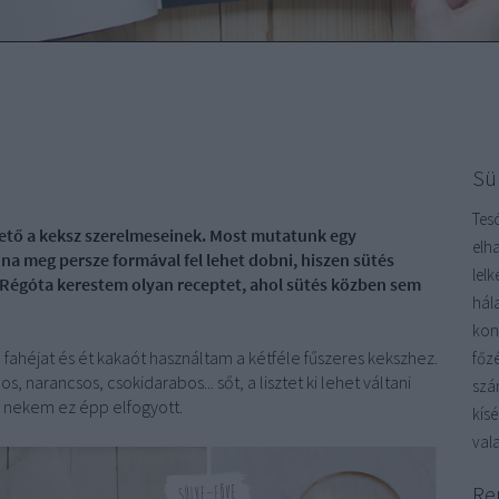
Sü
Tes
ető a keksz szerelmeseinek. Most mutatunk egy
elh
 na meg persze formával fel lehet dobni, hiszen sütés
lel
 Régóta kerestem olyan receptet, ahol sütés közben sem
hál
kon
ve fahéjat és ét kakaót használtam a kétféle fűszeres kekszhez.
főz
, narancsos, csokidarabos... sőt, a lisztet ki lehet váltani
szá
e nekem ez épp elfogyott.
kís
vala
Re