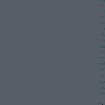
spag
főv
süti
szá
sze
szil
szü
teh
téle
test
tojá
túr
vaj
vir
zöl
zse
Ar