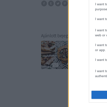
0
I want t
család
konyha
purpose
sütés
kakaó
gy
I want 
I want t
Ajánlott bejegyzések:
web or d
I want t
or app.
I want t
I want t
authenti
A beje
https://sulvefoveegy