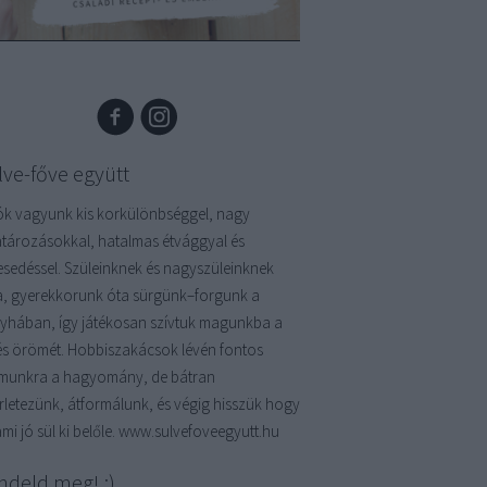
lve-főve együtt
ók vagyunk kis korkülönbséggel, nagy
atározásokkal, hatalmas étvággyal és
kesedéssel. Szüleinknek és nagyszüleinknek
a, gyerekkorunk óta sürgünk–forgunk a
yhában, így játékosan szívtuk magunkba a
és örömét. Hobbiszakácsok lévén fontos
munkra a hagyomány, de bátran
érletezünk, átformálunk, és végig hisszük hogy
mi jó sül ki belőle. www.sulvefoveegyutt.hu
ndeld meg! :)