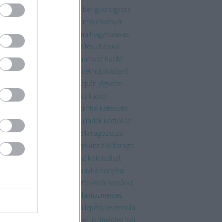
rekkori
gyógynövény
gyömbér
gyors
gyors
ertős pogácsa
gyümölcs
gyümölcskenyér
mölcsök
habkönnyű
hagyma
hagymaleves
ház
házasság
házi
házikészítésű
házikó
ysízn
hideg
hókifli
hulladék
humusz
hűsítő
mentes
húsmenteshétfő
húsvét
hűtőkisöprő
gép
indeterminált
jalapeno
japán
jégkrém
sasült
kakaó
kakukkfű
kalács
kapor
ácsony
kávézacc
keksz
kelbimbó
kelttészta
tés
kert
kertészkedés
kerti hulladék
kerttől az
alig
kifli
kiskert
klasszikus
kofaragozsuzsi
aragozsuzsiphotos
Kőfaragó Anna
Kőfaragó
zsi
koktélparadicsom
kókusz
kókuszliszt
usztej
kolbász
komposzt
konyha
konyhai
ladék
KonyhaKert
könyv
körte
kosár
kosárka
mleves
krumpli
kumpli
lakás
laktózmentes
ac
lekvár
lencse
lencsesaláta
lepény
levendula
s
lilahagyma lekvár
lime
linzer
lisztmentes
máj