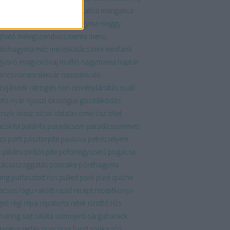
krém
málna
mandula
mangalica
mangalica
ertő
mascarpone
medvehagyma
meggy
ható
melegszendvics
menta
menü
élőhagyma
méz
mézeskalács
mini
minifánk
gyoró
mogyoróvaj
muffin
nagymama
naptár
ancs
narancslekvár
nassolnivaló
zajándék
nitrogén
nori
növénytársítás
nudli
lla
nyár
nyuszi
ökológiai gazdálkodás
rszív
olasz
olcsó
oldalas
ömki
ősz
ötlet
acsinta
palánta
paradicsom
paradicsomleves
zs
parti
pásztorpite
pavlova
petrezselyem
c
pikáns
pirítós
pite
pofonegyszerű
pogácsa
ácsaszaggatás
popcake
póréhagyma
ing
puffasztott rizs
pulled pork
püré
quiche
acsos
ragu
rakott
rapid
recept
receptkönyv
eli
régi
répa
répatorta
retek
rizottó
rizs
maring
sajt
saláta
salmojero
sárgabarack
garépa
sertés
slow
slow food
sonka
sós