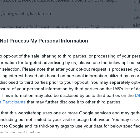
föld
Kon
, fahéj, vanília, kardamom...
Sülv
a k
e szedtem. A felébe jött 1 ek. kakaó és 2 kk. fahéj, a másikba
benn
.
Kon
Not Process My Personal Information
növ
to opt-out of the sale, sharing to third parties, or processing of your per
Csi
formation for targeted advertising by us, please use the below opt-out s
nag
r selection. Please note that after your opt-out request is processed y
kör
eing interest-based ads based on personal information utilized by us or
fűsz
disclosed to third parties prior to your opt-out. You may separately opt-
losure of your personal information by third parties on the IAB’s list of
Cí
. This information may also be disclosed by us to third parties on the
IA
Participants
that may further disclose it to other third parties.
30
a
 that this website/app uses one or more Google services and may gath
ajá
including but not limited to your visit or usage behaviour. You may click 
nap
 to Google and its third-party tags to use your data for below specifi
avo
ogle consent section.
ban