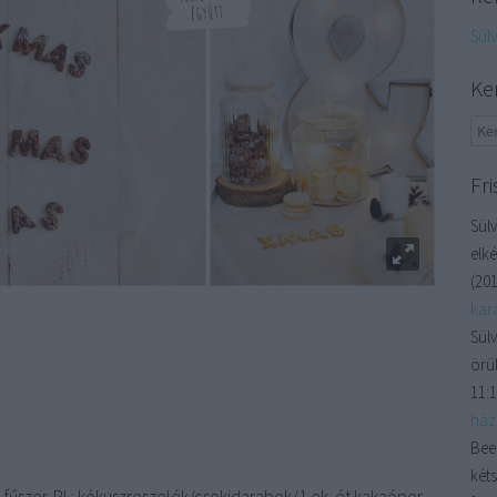
Sül
Ke
Fri
Sülv
elké
(
201
kara
Sülv
örül
11:
házi
Bee
kéts
m fűszer. Pl.: kókuszreszelék/csokidarabok/1 ek. ét kakaópor