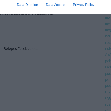
Kommentek:
Data Deletion
Data Access
Privacy Policy
máj
ében felhasználói tartalomnak minősülnek, értük a
szolgáltatás technikai
t nem ellenőrzi. Kifogás esetén forduljon a blog szerkesztőjéhez. Részletek a
tep
telekben
és az
adatvédelmi tájékoztatóban
.
meg
met
mo
nar
nás
! ‐
Belépés Facebookkal
nute
ökö
pal
Pári
pia
pog
pud
rag
regg
roz
sár