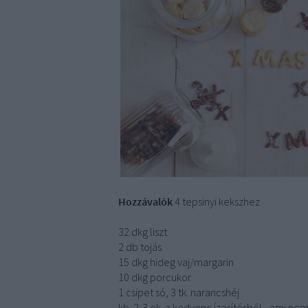
Hozzávalók
4 tepsinyi kekszhez
32 dkg liszt
2 db tojás
15 dkg hideg vaj/margarin
10 dkg porcukor
1 csipet só, 3 tk. narancshéj
kb. 2-3 ek. a kedvenc ízesítésből - ami ne