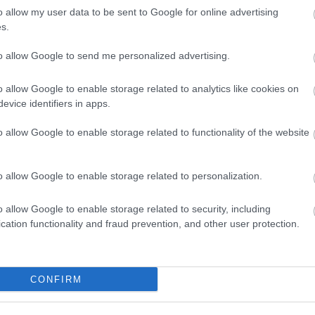
Szólj hozzá!
o allow my user data to be sent to Google for online advertising
gye
édes
ajándék
süti
advent
album
recept
csoki
keksz
kókusz
s.
tep
ömbér
desszert
fahéj
receptkönyv
DIY
sülve-főve
sülve-főve
gyü
együtt
személyre szabható
formatartó
to allow Google to send me personalized advertising.
hal
hel
o allow Google to enable storage related to analytics like cookies on
hús
evice identifiers in apps.
idő
o allow Google to enable storage related to functionality of the website
kac
kar
kerí
o allow Google to enable storage related to personalization.
aszt
kof
o allow Google to enable storage related to security, including
Zsu
cation functionality and fraud prevention, and other user protection.
kók
gyzés trackback címe:
hul
utt.blog.hu/api/trackback/id/12003634
kré
CONFIRM
laz
leve