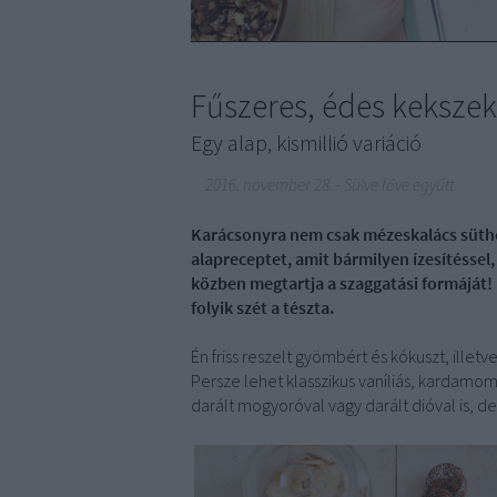
Fűszeres, édes kekszek
Egy alap, kismillió variáció
2016. november 28.
-
Sülve főve együtt
Karácsonyra nem csak mézeskalács süth
alapreceptet, amit bármilyen ízesítéssel,
közben megtartja a szaggatási formáját!
folyik szét a tészta.
Én friss reszelt gyömbért és kókuszt, illet
Persze lehet klasszikus vaníliás, kardamomos
darált mogyoróval vagy darált dióval is, d