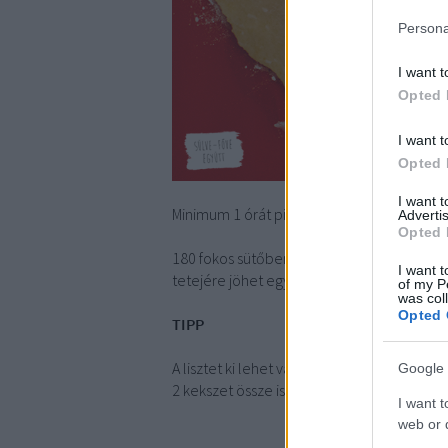
Persona
I want t
Opted 
I want t
Opted 
I want 
Minimum 1 órát pihen a hűtőben, majd jön 
Advertis
Opted 
180 fokos sütőben készre sütöm, ami a kisz
I want t
tetejére jöhet egy kis porcukor.
of my P
was col
Opted 
TIPP
A lisztet ki lehet váltani darált mogyoróval 
Google 
2 kekszet össze is lehet ragasztani lekvárra
I want t
web or d