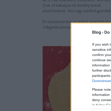
(3 ek. ét kakaópor túl tömény lenne)
plusz fűszerek - friss vagy szárított gyömbér
Én összekevertem az alapot, majd két részr
3 dkg kókuszreszelék és 2 kk. friss gyömbér
Blog -
Do 
If you wish 
sensitive in
confirm you
continue se
information 
further disc
participants
Downstream 
Please note
information 
deny consent
in below Go