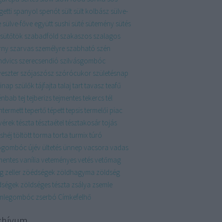
etti
spanyol
spenót
sült
sült kolbász
sülve-
e
sülve-főve együtt
sushi
süté
sütemény
sütés
sütőtök
szabadföld
szakaszos
szalagos
rny
szarvas
személyre szabható
szén
ndvics
szerecsendió
szilvásgombóc
veszter
szójaszósz
szórócukor
születésnap
linap
szülők
tájfajta
talaj
tart
tavasz
teafű
énbab
tej
tejberizs
tejmentes
tekercs
tél
ntermett
tepertő
tépett
tepsis
termelői piac
vérek
tészta
tésztaétel
tésztakosár
tojás
shéj
töltött
torma
torta
turmix
túró
ógombóc
újév
ültetés
ünnep
vacsora
vadas
mentes
vanília
veteményes
vetés
vetőmag
ág
zeller
zöédségek
zöldhagyma
zöldség
dségek
zöldséges tészta
zsálya
zsemle
mlegombóc
zserbó
Címkefelhő
chívum