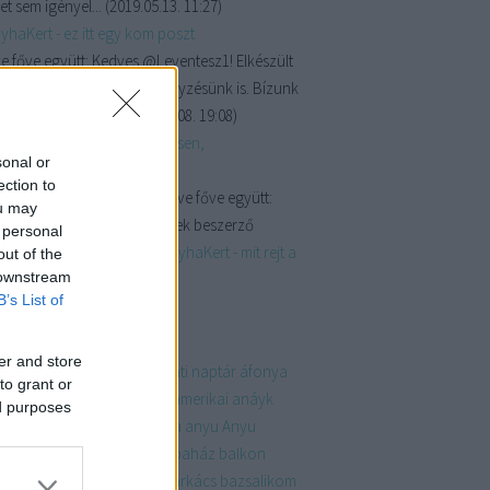
et sem igényel...
(
2019.05.13. 11:27
)
yhaKert - ez itt egy kom poszt
e főve együtt:
Kedves @Leventesz1! Elkészült
omposztálásról szóló bejegyzésünk is. Bízunk
e, hogy találsz ...
(
2019.05.08. 19:08
)
yhaKert - Vetésterv részletesen,
sonal or
énytársításokkal
ection to
kkszereda:
@Crip Lee; @Sülve főve együtt:
ou may
y pacsi az ötletekért, megyek beszerző
 personal
útra!
(
2019.04.19. 07:43
)
KonyhaKert - mit rejt a
out of the
 downstream
erkert?
B’s List of
mkék
er and store
dvent
adventinaptár
adventi naptár
áfonya
to grant or
ndék
akkor és most
album
amerikai
anáyk
ed purposes
ja
anyáknapja
anyák napja
anyu
Anyu
kádó
ázsiai
bababútor
babaház
balkon
án
banánkenyér
barack
barkács
bazsalikom