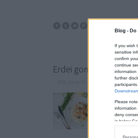
0
saláta
hagym
Blog -
Do 
kapor
sárgarépa
ve
If you wish 
sensitive in
confirm you
continue se
Erdei gombás, lazacos 
information 
further disc
2016. január 07.
-
Sülve főve együtt
participants
Downstream 
A lazac szó hallatára
Please note
mutatunk, de ez sem i
information 
valami különlegesebb a
deny consent
esznek a magyarok hal
in below Go
Persona