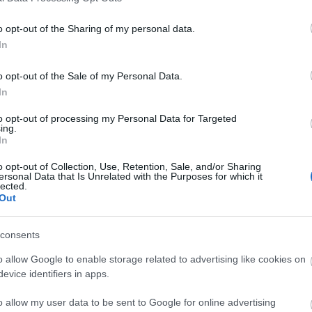
bod
TOVÁBB
bud
o opt-out of the Sharing of my personal data.
In
cék
cit
2
komment
o opt-out of the Sale of my Personal Data.
csi
onyha
lazac
hal
recept
vacsora
gomba
citrom
gyors
rizottó
In
dei
testvérek
receptkönyv
emlékkönyv
DIY
sülve-főve
sülve-
csi
főve együtt
személyre szabható
cuk
to opt-out of processing my Personal Data for Targeted
ing.
des
In
ebé
o opt-out of Collection, Use, Retention, Sale, and/or Sharing
egy
ersonal Data that Is Unrelated with the Purposes for which it
eml
lected.
Out
étc
fal
consents
fén
fok
o allow Google to enable storage related to advertising like cookies on
fra
evice identifiers in apps.
fűs
o allow my user data to be sent to Google for online advertising
go