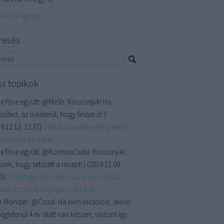
ve-főve együtt
resés
ss topikok
e főve együtt:
@MeSh: Köszönjük! Ha
szíted, az is kiderül, hogy finom is!:)
9.12.12. 12:37
)
Céklás camembertes galette
mellizált körtével
e főve együtt:
@KormosCsabi: Köszönjük,
ünk, hogy tetszett a recept!:)
(
2019.12.09.
13
)
Pofonegyszerű édes-savanyú mártás
lag rizzsel és ropogós csirkével
r Monster:
@Csadi: Ha nem locsolod, akkor
égtelenül 4 év alatt van készen, viszont így