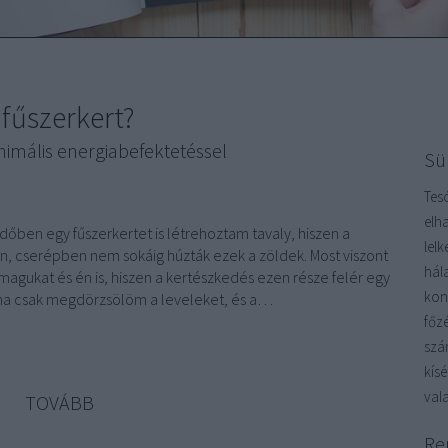
 fűszerkert?
imális energiabefektetéssel
Sü
Tes
elh
őben egy fűszerkertet is létrehoztam tavaly, hiszen a
lel
, cserépben nem sokáig húzták ezek a zöldek. Most viszont
hál
k magukat és én is, hiszen a kertészkedés ezen része felér egy
kon
éha csak megdörzsölöm a leveleket, és a…
főz
szá
kís
vala
TOVÁBB
Re