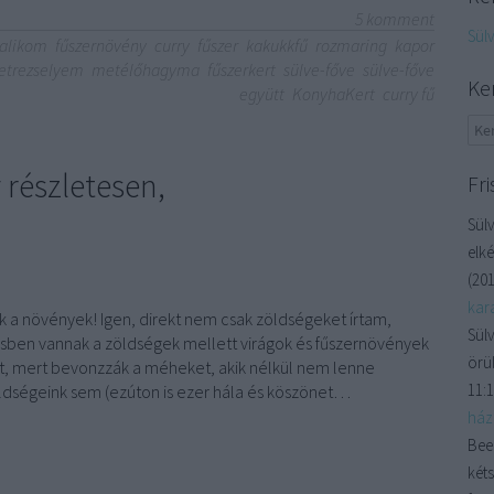
5
komment
Sül
alikom
fűszernövény
curry
fűszer
kakukkfű
rozmaring
kapor
etrezselyem
metélőhagyma
fűszerkert
sülve-főve
sülve-főve
Ke
együtt
KonyhaKert
curry fű
 részletesen,
Fri
Sülv
elké
(
201
kara
ek a növények! Igen, direkt nem csak zöldségeket írtam,
Sülv
sben vannak a zöldségek mellett virágok és fűszernövények
örül
szt, mert bevonzzák a méheket, akik nélkül nem lenne
11:
öldségeink sem (ezúton is ezer hála és köszönet…
házi
Bee
kéts