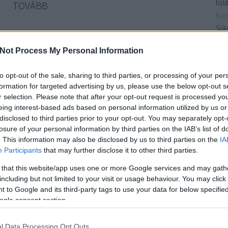
föld
TOVÁBB
Kon
Sülv
3
komment
a k
a
kert
ültetés
paradicsom
kertészkedés
borsó
cukkini
cékla
Not Process My Personal Information
benn
teményes
csicsóka
vetőmag
szakaszos
vetés
növénytársítás
Kon
sülve-főve
sülve-főve együtt
KonyhaKert
tehénbab
to opt-out of the sale, sharing to third parties, or processing of your per
növ
formation for targeted advertising by us, please use the below opt-out s
Csi
r selection. Please note that after your opt-out request is processed y
nag
eing interest-based ads based on personal information utilized by us or
rizottó
kör
disclosed to third parties prior to your opt-out. You may separately opt-
losure of your personal information by third parties on the IAB’s list of
fűsz
. This information may also be disclosed by us to third parties on the
IA
Participants
that may further disclose it to other third parties.
Cí
 sokan hátrahőkölhetnek, hogy milyen extra receptet
 that this website/app uses one or more Google services and may gath
gazi ördöngösség, ráadásul egyszer-egyszer beruházhatunk
30
a
including but not limited to your visit or usage behaviour. You may click 
lapanyagra is. Na és ha belegondolunk, úgy is olyan ritkán
ajá
 to Google and its third-party tags to use your data for below specifi
at, pedig jótékony hatása nem csak a 3…
nap
ogle consent section.
avo
ban
l Data Processing Opt Outs