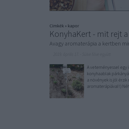
Címkék
»
kapor
KonyhaKert - mit rejt a
Avagy aromaterápia a kertben min
2019. április 17.
-
Sülve főve együtt
A veteményessel egy id
konyhaablak párkányán
a növények is jól érzi
aromaterápiával!:) N