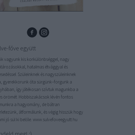
lve-főve együtt
ók vagyunk kis korkülönbséggel, nagy
atározásokkal, hatalmas étvággyal és
kesedéssel. Szüleinknek és nagyszüleinknek
a, gyerekkorunk óta sürgünk–forgunk a
yhában, így játékosan szívtuk magunkba a
és örömét. Hobbiszakácsok lévén fontos
munkra a hagyomány, de bátran
érletezünk, átformálunk, és végig hisszük hogy
mi jó sül ki belőle. www.sulvefoveegyutt.hu
ndeld meg! :)