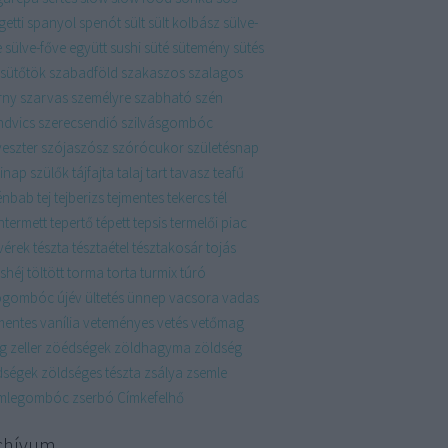
etti
spanyol
spenót
sült
sült kolbász
sülve-
e
sülve-főve együtt
sushi
süté
sütemény
sütés
sütőtök
szabadföld
szakaszos
szalagos
rny
szarvas
személyre szabható
szén
ndvics
szerecsendió
szilvásgombóc
veszter
szójaszósz
szórócukor
születésnap
linap
szülők
tájfajta
talaj
tart
tavasz
teafű
énbab
tej
tejberizs
tejmentes
tekercs
tél
ntermett
tepertő
tépett
tepsis
termelői piac
vérek
tészta
tésztaétel
tésztakosár
tojás
shéj
töltött
torma
torta
turmix
túró
ógombóc
újév
ültetés
ünnep
vacsora
vadas
mentes
vanília
veteményes
vetés
vetőmag
ág
zeller
zöédségek
zöldhagyma
zöldség
dségek
zöldséges tészta
zsálya
zsemle
mlegombóc
zserbó
Címkefelhő
chívum