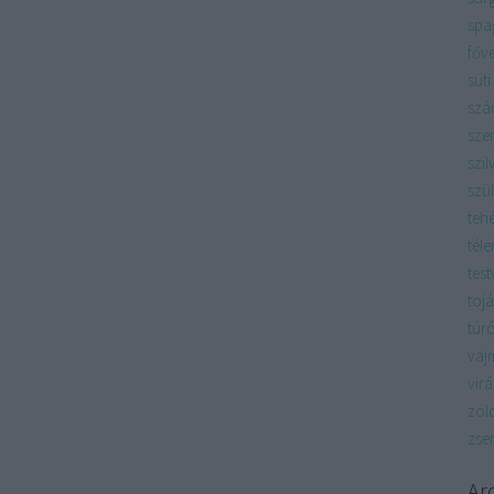
spag
főv
süti
szá
sze
szil
szü
teh
téle
test
tojá
túr
vaj
vir
zöl
zse
Ar