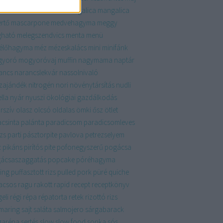
krém
málna
mandula
mangalica
mangalica
ertő
mascarpone
medvehagyma
meggy
ható
melegszendvics
menta
menü
élőhagyma
méz
mézeskalács
mini
minifánk
gyoró
mogyoróvaj
muffin
nagymama
naptár
ancs
narancslekvár
nassolnivaló
zajándék
nitrogén
nori
növénytársítás
nudli
lla
nyár
nyuszi
ökológiai gazdálkodás
rszív
olasz
olcsó
oldalas
ömki
ősz
ötlet
acsinta
palánta
paradicsom
paradicsomleves
zs
parti
pásztorpite
pavlova
petrezselyem
c
pikáns
pirítós
pite
pofonegyszerű
pogácsa
ácsaszaggatás
popcake
póréhagyma
ing
puffasztott rizs
pulled pork
püré
quiche
acsos
ragu
rakott
rapid
recept
receptkönyv
eli
régi
répa
répatorta
retek
rizottó
rizs
maring
sajt
saláta
salmojero
sárgabarack
garépa
sertés
slow
slow food
sonka
sós