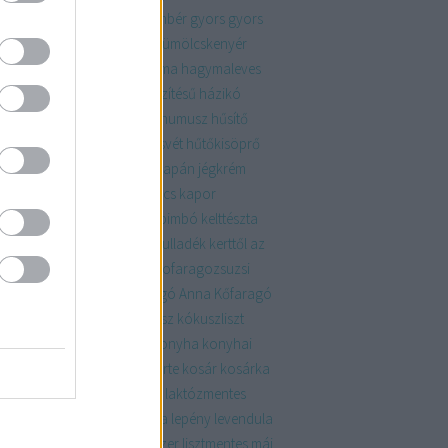
rekkori
gyógynövény
gyömbér
gyors
gyors
ertős pogácsa
gyümölcs
gyümölcskenyér
mölcsök
habkönnyű
hagyma
hagymaleves
ház
házasság
házi
házikészítésű
házikó
ysízn
hideg
hókifli
hulladék
humusz
hűsítő
mentes
húsmenteshétfő
húsvét
hűtőkisöprő
gép
indeterminált
jalapeno
japán
jégkrém
sasült
kakaó
kakukkfű
kalács
kapor
ácsony
kávézacc
keksz
kelbimbó
kelttészta
tés
kert
kertészkedés
kerti hulladék
kerttől az
alig
kifli
kiskert
klasszikus
kofaragozsuzsi
aragozsuzsiphotos
Kőfaragó Anna
Kőfaragó
zsi
koktélparadicsom
kókusz
kókuszliszt
usztej
kolbász
komposzt
konyha
konyhai
ladék
KonyhaKert
könyv
körte
kosár
kosárka
mleves
krumpli
kumpli
lakás
laktózmentes
ac
lekvár
lencse
lencsesaláta
lepény
levendula
s
lilahagyma lekvár
lime
linzer
lisztmentes
máj