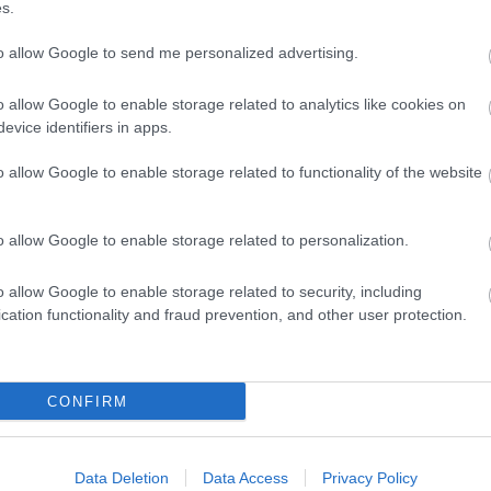
s.
gye
tep
to allow Google to send me personalized advertising.
gyü
hal
o allow Google to enable storage related to analytics like cookies on
evice identifiers in apps.
hel
hús
o allow Google to enable storage related to functionality of the website
idő
kac
kar
o allow Google to enable storage related to personalization.
kerí
o allow Google to enable storage related to security, including
aszt
cation functionality and fraud prevention, and other user protection.
kof
Zsu
kók
CONFIRM
hul
kré
laz
Data Deletion
Data Access
Privacy Policy
leve