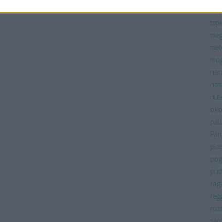
máj
tep
meg
met
mo
nar
nás
nute
ökö
pal
Pári
pia
pog
pud
rag
regg
roz
sár