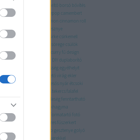
zaszörp
bók
bóknaptár
borító
borsó
bővítés
apest
burgonya
bútor
cakepop
camembert
la
chili
chips
chutney
cinnamon
cinnamon roll
rom
citromkrém
család
cseresznye
cseriborsó
csicsóka
csiga
csirke
csirkemell
rkeszárny
csoki
csokoládé
csörege
csülök
kini
cukor
cukormáz
curry
curry fű
design
szert
determinált
dió
disznó
DIY
duplaborító
d
eclair
édes
édesanya
édesség
egyélhelyit
élszezonálisat
egyszerű
ehető virág
ekler
ékkönyv
eper
erdei
esküvő
esős nyár
étcsoki
sokoládé
fagyi
fahéj
fahéjas tekercs
falafel
atkák
fánk
fanyar
farsang
feleség
fenntartható
ykép
férj
figura
finomság
fokhagyma
hgyma
folytonnövő
fonott
formatartó
fotó
ncia
friss
füstölt
fűszer
fűszeres
fűszerkert
zernövény
galette
gazpacho
gesztenye
golyó
mba
gombóc
gránátalma
gyerekkel