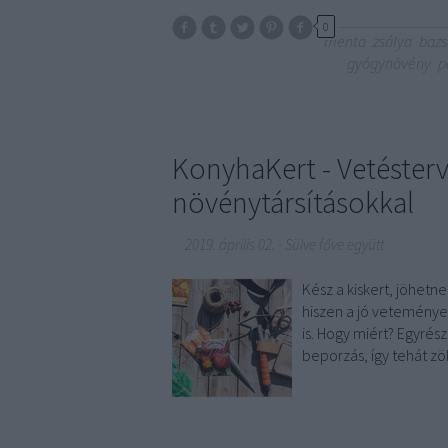
0
menta
zsálya
bazs
gyógynövény
p
KonyhaKert - Vetésterv
növénytársításokkal
2019. április 02.
-
Sülve főve együtt
Kész a kiskert, jöhetn
hiszen a jó veteménye
is. Hogy miért? Egyré
beporzás, így tehát z