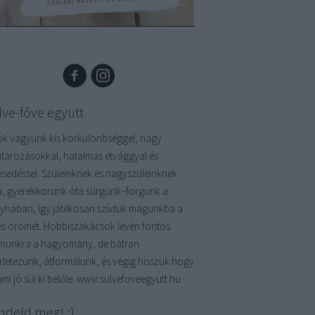
lve-főve együtt
ók vagyunk kis korkülönbséggel, nagy
atározásokkal, hatalmas étvággyal és
kesedéssel. Szüleinknek és nagyszüleinknek
a, gyerekkorunk óta sürgünk–forgunk a
yhában, így játékosan szívtuk magunkba a
és örömét. Hobbiszakácsok lévén fontos
munkra a hagyomány, de bátran
érletezünk, átformálunk, és végig hisszük hogy
mi jó sül ki belőle. www.sulvefoveegyutt.hu
ndeld meg! :)