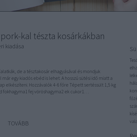
 pork-kal tészta kosárkákban
eri kiadása
Sü
Tes
elh
 falatkák, de a tésztakosár elhagyásával és mondjuk
lel
már egy kiadós ebéd is lehet. A hosszú sütési idő miatt a
hál
p elkészíteni. Hozzávalók 4-6 főre Tépett sertéssült 1,5 kg
kon
d fokhagyma1 fej vöröshagyma2 ek cukor1…
főz
szá
kís
vala
TOVÁBB
Re