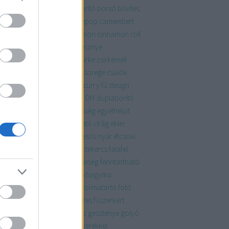
zaszörp
bók
bóknaptár
borító
borsó
bővítés
apest
burgonya
bútor
cakepop
camembert
la
chili
chips
chutney
cinnamon
cinnamon roll
rom
citromkrém
család
cseresznye
cseriborsó
csicsóka
csiga
csirke
csirkemell
rkeszárny
csoki
csokoládé
csörege
csülök
kini
cukor
cukormáz
curry
curry fű
design
szert
determinált
dió
disznó
DIY
duplaborító
d
eclair
édes
édesanya
édesség
egyélhelyit
élszezonálisat
egyszerű
ehető virág
ekler
ékkönyv
eper
erdei
esküvő
esős nyár
étcsoki
sokoládé
fagyi
fahéj
fahéjas tekercs
falafel
atkák
fánk
fanyar
farsang
feleség
fenntartható
ykép
férj
figura
finomság
fokhagyma
hgyma
folytonnövő
fonott
formatartó
fotó
ncia
friss
füstölt
fűszer
fűszeres
fűszerkert
zernövény
galette
gazpacho
gesztenye
golyó
mba
gombóc
gránátalma
gyerekkel