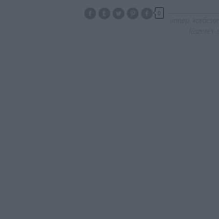
0
ünnep
karácso
fűszeres