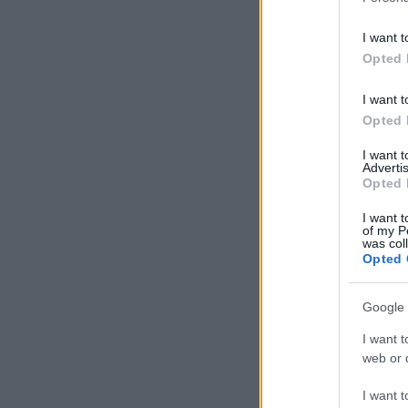
I want t
Opted 
I want t
Opted 
I want 
Advertis
Opted 
I want t
of my P
was col
Opted 
Google 
I want t
web or d
I want t