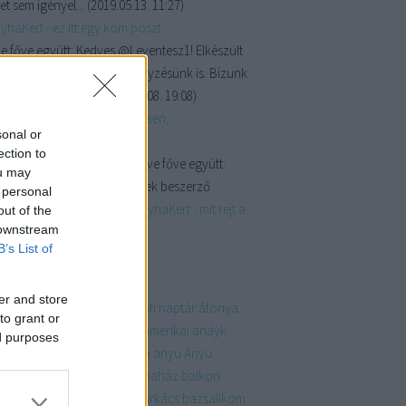
et sem igényel...
(
2019.05.13. 11:27
)
yhaKert - ez itt egy kom poszt
e főve együtt:
Kedves @Leventesz1! Elkészült
omposztálásról szóló bejegyzésünk is. Bízunk
e, hogy találsz ...
(
2019.05.08. 19:08
)
yhaKert - Vetésterv részletesen,
sonal or
énytársításokkal
ection to
kkszereda:
@Crip Lee; @Sülve főve együtt:
ou may
y pacsi az ötletekért, megyek beszerző
 personal
útra!
(
2019.04.19. 07:43
)
KonyhaKert - mit rejt a
out of the
 downstream
erkert?
B’s List of
mkék
er and store
dvent
adventinaptár
adventi naptár
áfonya
to grant or
ndék
akkor és most
album
amerikai
anáyk
ed purposes
ja
anyáknapja
anyák napja
anyu
Anyu
kádó
ázsiai
bababútor
babaház
balkon
án
banánkenyér
barack
barkács
bazsalikom