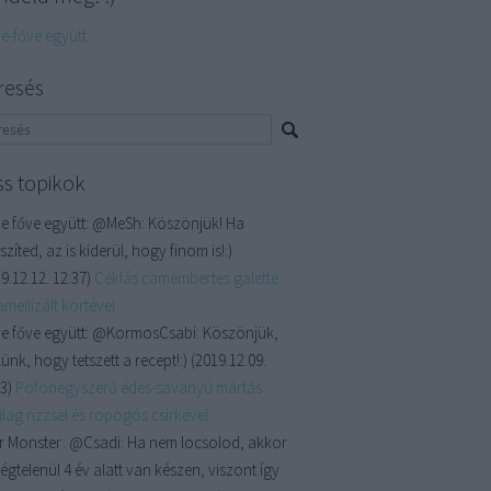
ve-főve együtt
resés
ss topikok
e főve együtt:
@MeSh: Köszönjük! Ha
szíted, az is kiderül, hogy finom is!:)
9.12.12. 12:37
)
Céklás camembertes galette
mellizált körtével
e főve együtt:
@KormosCsabi: Köszönjük,
ünk, hogy tetszett a recept!:)
(
2019.12.09.
13
)
Pofonegyszerű édes-savanyú mártás
lag rizzsel és ropogós csirkével
r Monster:
@Csadi: Ha nem locsolod, akkor
égtelenül 4 év alatt van készen, viszont így