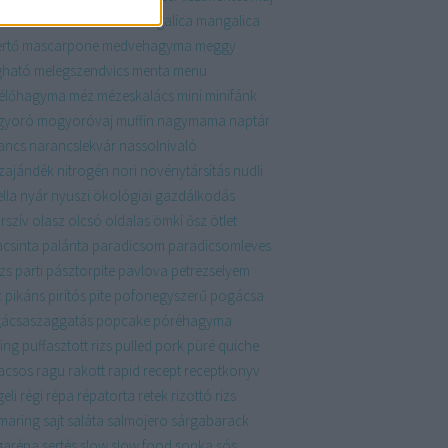
krém
málna
mandula
mangalica
mangalica
ertő
mascarpone
medvehagyma
meggy
ható
melegszendvics
menta
menü
élőhagyma
méz
mézeskalács
mini
minifánk
gyoró
mogyoróvaj
muffin
nagymama
naptár
ancs
narancslekvár
nassolnivaló
zajándék
nitrogén
nori
növénytársítás
nudli
lla
nyár
nyuszi
ökológiai gazdálkodás
rszív
olasz
olcsó
oldalas
ömki
ősz
ötlet
acsinta
palánta
paradicsom
paradicsomleves
zs
parti
pásztorpite
pavlova
petrezselyem
c
pikáns
pirítós
pite
pofonegyszerű
pogácsa
ácsaszaggatás
popcake
póréhagyma
ing
puffasztott rizs
pulled pork
püré
quiche
acsos
ragu
rakott
rapid
recept
receptkönyv
eli
régi
répa
répatorta
retek
rizottó
rizs
maring
sajt
saláta
salmojero
sárgabarack
garépa
sertés
slow
slow food
sonka
sós