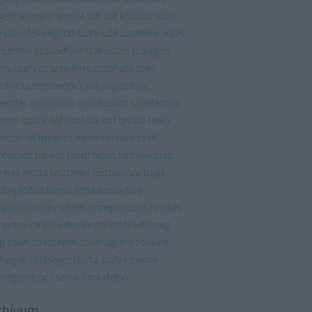
etti
spanyol
spenót
sült
sült kolbász
sülve-
e
sülve-főve együtt
sushi
süté
sütemény
sütés
sütőtök
szabadföld
szakaszos
szalagos
rny
szarvas
személyre szabható
szén
ndvics
szerecsendió
szilvásgombóc
veszter
szójaszósz
szórócukor
születésnap
linap
szülők
tájfajta
talaj
tart
tavasz
teafű
énbab
tej
tejberizs
tejmentes
tekercs
tél
ntermett
tepertő
tépett
tepsis
termelői piac
vérek
tészta
tésztaétel
tésztakosár
tojás
shéj
töltött
torma
torta
turmix
túró
ógombóc
újév
ültetés
ünnep
vacsora
vadas
mentes
vanília
veteményes
vetés
vetőmag
ág
zeller
zöédségek
zöldhagyma
zöldség
dségek
zöldséges tészta
zsálya
zsemle
mlegombóc
zserbó
Címkefelhő
chívum