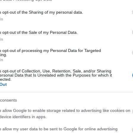
bod
bud
o opt-out of the Sharing of my personal data.
In
cék
cit
o opt-out of the Sale of my Personal Data.
csi
In
csi
cuk
to opt-out of processing my Personal Data for Targeted
ing.
des
In
ebé
o opt-out of Collection, Use, Retention, Sale, and/or Sharing
egy
ersonal Data that Is Unrelated with the Purposes for which it
eml
lected.
Out
étc
fal
consents
fén
fok
o allow Google to enable storage related to advertising like cookies on
fra
evice identifiers in apps.
fűs
o allow my user data to be sent to Google for online advertising
go