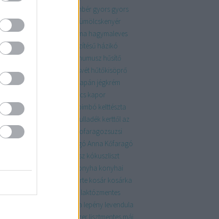
rekkori
gyógynövény
gyömbér
gyors
gyors
ertős pogácsa
gyümölcs
gyümölcskenyér
mölcsök
habkönnyű
hagyma
hagymaleves
ház
házasság
házi
házikészítésű
házikó
ysízn
hideg
hókifli
hulladék
humusz
hűsítő
mentes
húsmenteshétfő
húsvét
hűtőkisöprő
gép
indeterminált
jalapeno
japán
jégkrém
sasült
kakaó
kakukkfű
kalács
kapor
ácsony
kávézacc
keksz
kelbimbó
kelttészta
tés
kert
kertészkedés
kerti hulladék
kerttől az
alig
kifli
kiskert
klasszikus
kofaragozsuzsi
aragozsuzsiphotos
Kőfaragó Anna
Kőfaragó
zsi
koktélparadicsom
kókusz
kókuszliszt
usztej
kolbász
komposzt
konyha
konyhai
ladék
KonyhaKert
könyv
körte
kosár
kosárka
mleves
krumpli
kumpli
lakás
laktózmentes
ac
lekvár
lencse
lencsesaláta
lepény
levendula
s
lilahagyma lekvár
lime
linzer
lisztmentes
máj