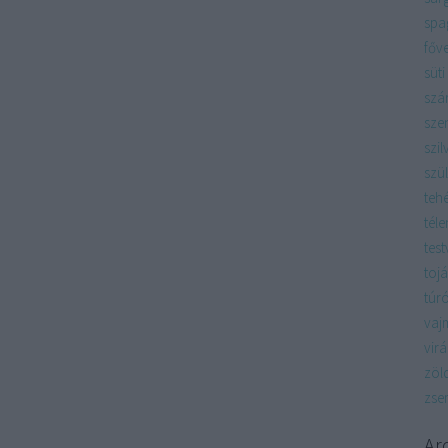
spag
főv
süti
szá
sze
szil
szü
teh
téle
test
tojá
túr
vaj
vir
zöl
zse
Ar