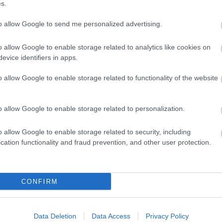
s.
gye
tep
to allow Google to send me personalized advertising.
gyü
hal
o allow Google to enable storage related to analytics like cookies on
evice identifiers in apps.
hel
hús
o allow Google to enable storage related to functionality of the website
idő
kac
kar
o allow Google to enable storage related to personalization.
kerí
o allow Google to enable storage related to security, including
aszt
cation functionality and fraud prevention, and other user protection.
kof
Zsu
kók
CONFIRM
hul
kré
laz
Data Deletion
Data Access
Privacy Policy
leve