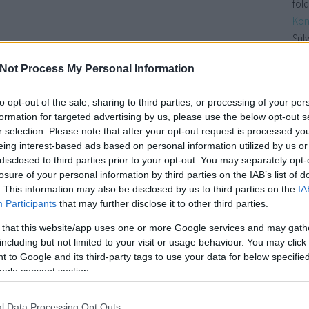
föld
Kon
Sülv
a k
Not Process My Personal Information
benn
Kon
to opt-out of the sale, sharing to third parties, or processing of your per
növ
formation for targeted advertising by us, please use the below opt-out s
Csi
r selection. Please note that after your opt-out request is processed y
nag
eing interest-based ads based on personal information utilized by us or
kör
disclosed to third parties prior to your opt-out. You may separately opt-
losure of your personal information by third parties on the IAB’s list of
fűsz
. This information may also be disclosed by us to third parties on the
IA
Participants
that may further disclose it to other third parties.
Cí
 that this website/app uses one or more Google services and may gath
30
a
including but not limited to your visit or usage behaviour. You may click 
ajá
 to Google and its third-party tags to use your data for below specifi
nap
ogle consent section.
avo
ban
l Data Processing Opt Outs