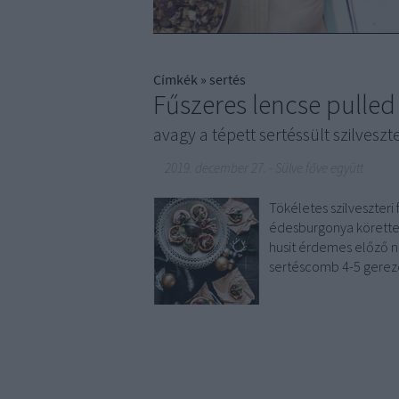
Címkék
»
sertés
Fűszeres lencse pulled
avagy a tépett sertéssült szilveszt
2019. december 27.
-
Sülve főve együtt
Tökéletes szilveszteri
édesburgonya körettel 
husit érdemes előző na
sertéscomb 4-5 gerez