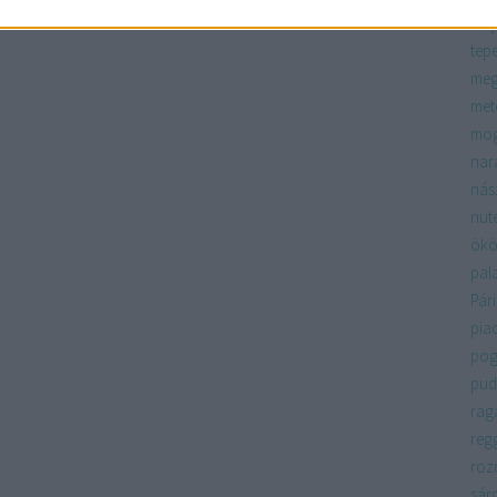
máj
tep
meg
met
mo
nar
nás
nute
ökö
pal
Pári
pia
pog
pud
rag
regg
roz
sár