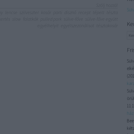
Szólj hozzá!
Sül
ny
lencse
szilveszter
kosár
parti
disznó
recept
tépett
tészta
sertés
slow
falatkák
pulled pork
sülve-főve
sülve-főve együtt
Ke
egyélhelyit
egyélszezonálisat
tésztakosár
Fri
Sülv
elké
(
201
kara
Sülv
örül
11:
házi
Bee
kéts