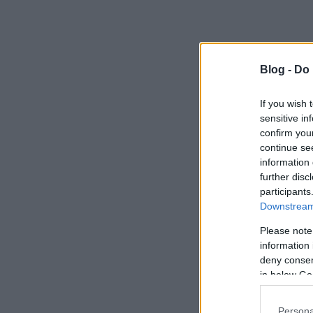
Blog -
Do 
If you wish 
sensitive in
confirm you
continue se
information 
further disc
participants
Downstream 
Please note
information 
deny consent
in below Go
Persona