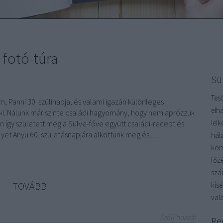
i fotó-túra
Sü
Tes
 Panni 30. szülinapja, és valami igazán különleges
elh
i. Nálunk már szinte családi hagyomány, hogy nem aprózzuk
lel
n így született meg a Sülve-főve együtt családi-recept és
yet Anyu 60. születésnapjára alkottunk meg és…
hál
kon
főz
szá
TOVÁBB
kís
vala
Szólj hozzá!
Re