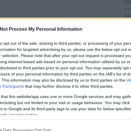
föld
Kon
Sülv
a k
Not Process My Personal Information
benn
Kon
to opt-out of the sale, sharing to third parties, or processing of your per
növ
formation for targeted advertising by us, please use the below opt-out s
Csi
r selection. Please note that after your opt-out request is processed y
nag
eing interest-based ads based on personal information utilized by us or
kör
disclosed to third parties prior to your opt-out. You may separately opt-
losure of your personal information by third parties on the IAB’s list of
fűsz
. This information may also be disclosed by us to third parties on the
IA
Participants
that may further disclose it to other third parties.
Cí
 that this website/app uses one or more Google services and may gath
30
a
including but not limited to your visit or usage behaviour. You may click 
ajá
 to Google and its third-party tags to use your data for below specifi
nap
ogle consent section.
avo
ban
l Data Processing Opt Outs