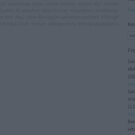
ign
születésnap
könyv
család
szülinap
konyha
régi
ajándék
Sül
fénykép
30
testvérek
akkor és most
receptkönyv
emlékkönyv
ve-főve
Anyu
sülve-főve együtt
személyre szabható
Kőfaragó
Ke
Kőfaragó Zsuzsi
helysízn
kofaragozsuzsi
kofaragozsuzsiphotos
Fri
Sülv
elké
(
201
kara
Sülv
örül
11:
házi
Bee
kéts