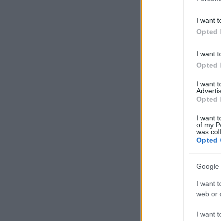
I want t
Opted 
I want t
Opted 
I want 
Advertis
Opted 
I want t
of my P
was col
Opted 
Google 
I want t
web or d
I want t