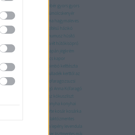
rekkori
gyógynövény
gyömbér
gyors
gyors
ertős pogácsa
gyümölcs
gyümölcskenyér
mölcsök
habkönnyű
hagyma
hagymaleves
ház
házasság
házi
házikészítésű
házikó
ysízn
hideg
hókifli
hulladék
humusz
hűsítő
mentes
húsmenteshétfő
húsvét
hűtőkisöprő
gép
indeterminált
jalapeno
japán
jégkrém
sasült
kakaó
kakukkfű
kalács
kapor
ácsony
kávézacc
keksz
kelbimbó
kelttészta
tés
kert
kertészkedés
kerti hulladék
kerttől az
alig
kifli
kiskert
klasszikus
kofaragozsuzsi
aragozsuzsiphotos
Kőfaragó Anna
Kőfaragó
zsi
koktélparadicsom
kókusz
kókuszliszt
usztej
kolbász
komposzt
konyha
konyhai
ladék
KonyhaKert
könyv
körte
kosár
kosárka
mleves
krumpli
kumpli
lakás
laktózmentes
ac
lekvár
lencse
lencsesaláta
lepény
levendula
s
lilahagyma lekvár
lime
linzer
lisztmentes
máj