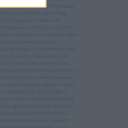
krém
málna
mandula
mangalica
mangalica
ertő
mascarpone
medvehagyma
meggy
ható
melegszendvics
menta
menü
élőhagyma
méz
mézeskalács
mini
minifánk
gyoró
mogyoróvaj
muffin
nagymama
naptár
ancs
narancslekvár
nassolnivaló
zajándék
nitrogén
nori
növénytársítás
nudli
lla
nyár
nyuszi
ökológiai gazdálkodás
rszív
olasz
olcsó
oldalas
ömki
ősz
ötlet
acsinta
palánta
paradicsom
paradicsomleves
zs
parti
pásztorpite
pavlova
petrezselyem
c
pikáns
pirítós
pite
pofonegyszerű
pogácsa
ácsaszaggatás
popcake
póréhagyma
ing
puffasztott rizs
pulled pork
püré
quiche
acsos
ragu
rakott
rapid
recept
receptkönyv
eli
régi
répa
répatorta
retek
rizottó
rizs
maring
sajt
saláta
salmojero
sárgabarack
garépa
sertés
slow
slow food
sonka
sós