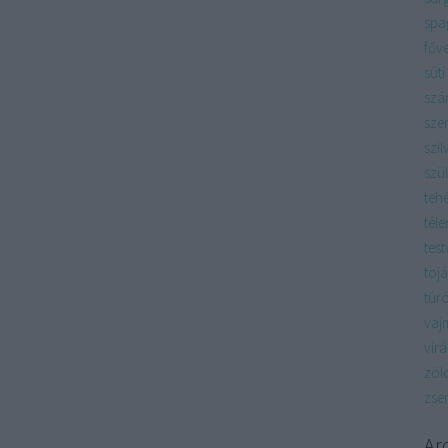
spag
főv
süti
szá
sze
szil
szü
teh
téle
test
tojá
túr
vaj
vir
zöl
zse
Ar