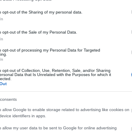
bod
bud
o opt-out of the Sharing of my personal data.
In
cék
cit
o opt-out of the Sale of my Personal Data.
csi
In
csi
cuk
to opt-out of processing my Personal Data for Targeted
ing.
des
In
ebé
o opt-out of Collection, Use, Retention, Sale, and/or Sharing
egy
ersonal Data that Is Unrelated with the Purposes for which it
eml
lected.
Out
étc
fal
consents
fén
fok
o allow Google to enable storage related to advertising like cookies on
fra
evice identifiers in apps.
fűs
o allow my user data to be sent to Google for online advertising
go