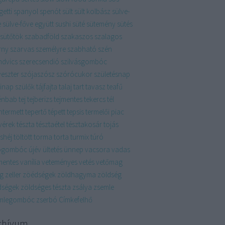
etti
spanyol
spenót
sült
sült kolbász
sülve-
e
sülve-főve együtt
sushi
süté
sütemény
sütés
sütőtök
szabadföld
szakaszos
szalagos
rny
szarvas
személyre szabható
szén
ndvics
szerecsendió
szilvásgombóc
veszter
szójaszósz
szórócukor
születésnap
linap
szülők
tájfajta
talaj
tart
tavasz
teafű
énbab
tej
tejberizs
tejmentes
tekercs
tél
ntermett
tepertő
tépett
tepsis
termelői piac
vérek
tészta
tésztaétel
tésztakosár
tojás
shéj
töltött
torma
torta
turmix
túró
ógombóc
újév
ültetés
ünnep
vacsora
vadas
mentes
vanília
veteményes
vetés
vetőmag
ág
zeller
zöédségek
zöldhagyma
zöldség
dségek
zöldséges tészta
zsálya
zsemle
mlegombóc
zserbó
Címkefelhő
chívum