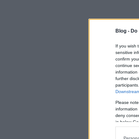
Blog -
Do 
If you wish 
sensitive in
confirm you
continue se
information 
further disc
participants
Downstream 
Please note
information 
deny consent
in below Go
Persona