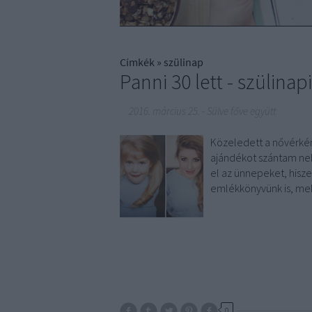
Címkék
»
szülinap
Panni 30 lett - szülinap
2016. március 25.
-
Sülve főve együtt
Közeledett a nővérkém,
ajándékot szántam nek
el az ünnepeket, hisze
emlékkönyvünk is, mel
0