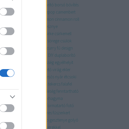
zaszörp
bók
bóknaptár
borító
borsó
bővítés
apest
burgonya
bútor
cakepop
camembert
la
chili
chips
chutney
cinnamon
cinnamon roll
rom
citromkrém
család
cseresznye
cseriborsó
csicsóka
csiga
csirke
csirkemell
rkeszárny
csoki
csokoládé
csörege
csülök
kini
cukor
cukormáz
curry
curry fű
design
szert
determinált
dió
disznó
DIY
duplaborító
d
eclair
édes
édesanya
édesség
egyélhelyit
élszezonálisat
egyszerű
ehető virág
ekler
ékkönyv
eper
erdei
esküvő
esős nyár
étcsoki
sokoládé
fagyi
fahéj
fahéjas tekercs
falafel
atkák
fánk
fanyar
farsang
feleség
fenntartható
ykép
férj
figura
finomság
fokhagyma
hgyma
folytonnövő
fonott
formatartó
fotó
ncia
friss
füstölt
fűszer
fűszeres
fűszerkert
zernövény
galette
gazpacho
gesztenye
golyó
mba
gombóc
gránátalma
gyerekkel