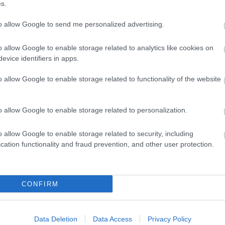
s.
gye
tep
to allow Google to send me personalized advertising.
gyü
hal
o allow Google to enable storage related to analytics like cookies on
evice identifiers in apps.
hel
hús
o allow Google to enable storage related to functionality of the website
idő
kac
kar
o allow Google to enable storage related to personalization.
kerí
o allow Google to enable storage related to security, including
aszt
cation functionality and fraud prevention, and other user protection.
kof
Zsu
kók
CONFIRM
hul
kré
laz
Data Deletion
Data Access
Privacy Policy
leve