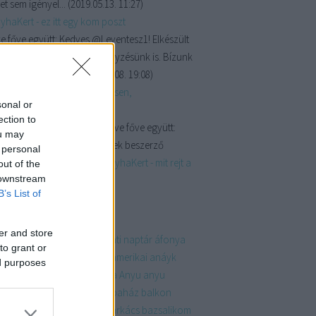
et sem igényel...
(
2019.05.13. 11:27
)
yhaKert - ez itt egy kom poszt
e főve együtt:
Kedves @Leventesz1! Elkészült
omposztálásról szóló bejegyzésünk is. Bízunk
e, hogy találsz ...
(
2019.05.08. 19:08
)
yhaKert - Vetésterv részletesen,
sonal or
énytársításokkal
ection to
kkszereda:
@Crip Lee; @Sülve főve együtt:
ou may
y pacsi az ötletekért, megyek beszerző
 personal
útra!
(
2019.04.19. 07:43
)
KonyhaKert - mit rejt a
out of the
 downstream
erkert?
B’s List of
mkék
er and store
dvent
adventinaptár
adventi naptár
áfonya
to grant or
ndék
akkor és most
album
amerikai
anáyk
ed purposes
ja
anyáknapja
anyák napja
Anyu
anyu
kádó
ázsiai
bababútor
babaház
balkon
án
banánkenyér
barack
barkács
bazsalikom