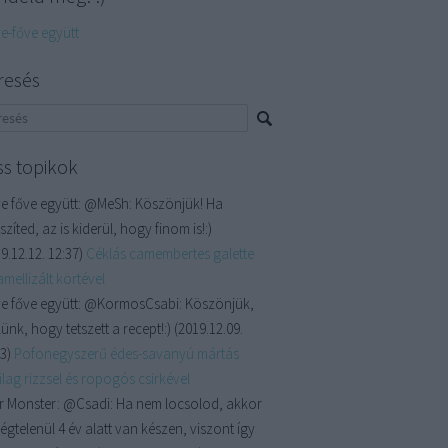
ve-főve együtt
resés
ss topikok
e főve együtt:
@MeSh: Köszönjük! Ha
szíted, az is kiderül, hogy finom is!:)
9.12.12. 12:37
)
Céklás camembertes galette
mellizált körtével
e főve együtt:
@KormosCsabi: Köszönjük,
ünk, hogy tetszett a recept!:)
(
2019.12.09.
13
)
Pofonegyszerű édes-savanyú mártás
lag rizzsel és ropogós csirkével
r Monster:
@Csadi: Ha nem locsolod, akkor
égtelenül 4 év alatt van készen, viszont így