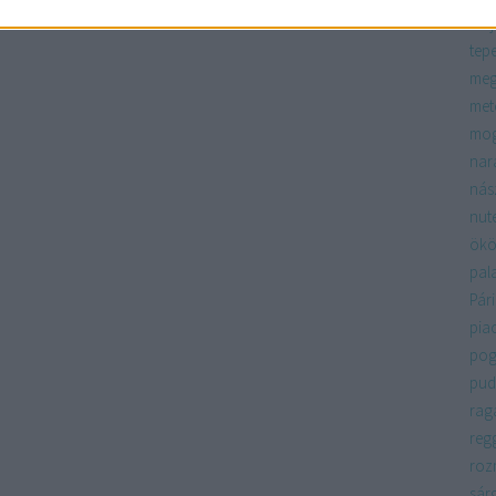
máj
tep
meg
met
mo
nar
nás
nute
ökö
pal
Pári
pia
pog
pud
rag
regg
roz
sár