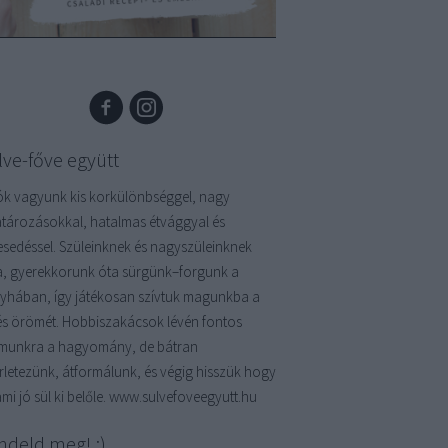
lve-főve együtt
ók vagyunk kis korkülönbséggel, nagy
atározásokkal, hatalmas étvággyal és
kesedéssel. Szüleinknek és nagyszüleinknek
a, gyerekkorunk óta sürgünk–forgunk a
yhában, így játékosan szívtuk magunkba a
és örömét. Hobbiszakácsok lévén fontos
munkra a hagyomány, de bátran
érletezünk, átformálunk, és végig hisszük hogy
mi jó sül ki belőle. www.sulvefoveegyutt.hu
ndeld meg! :)