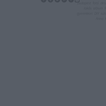
budapest
fotó
des
lakás
album
gyerekkori
DIY
sül
Anna